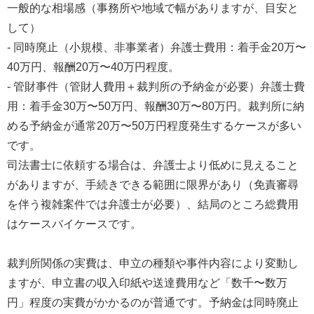
一般的な相場感（事務所や地域で幅がありますが、目安と
して）
- 同時廃止（小規模、非事業者）弁護士費用：着手金20万〜
40万円、報酬20万〜40万円程度。
- 管財事件（管財人費用＋裁判所の予納金が必要）弁護士費
用：着手金30万〜50万円、報酬30万〜80万円。裁判所に納
める予納金が通常20万〜50万円程度発生するケースが多い
です。
司法書士に依頼する場合は、弁護士より低めに見えること
がありますが、手続きできる範囲に限界があり（免責審尋
を伴う複雑案件では弁護士が必要）、結局のところ総費用
はケースバイケースです。
裁判所関係の実費は、申立の種類や事件内容により変動し
ますが、申立書の収入印紙や送達費用など「数千〜数万
円」程度の実費がかかるのが普通です。予納金は同時廃止