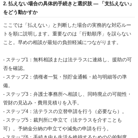
2. 払えない場合の具体的手続きと選択肢 — 「支払えない」
をどう動かすか
ここでは「払えない」と判断した場合の実務的な対応ルー
トを順に説明します。重要なのは「行動順序」を誤らない
こと。早めの相談が最短の負担軽減につながります。
- ステップ1：無料相談または法テラスに連絡し、援助の可
否を確認。
- ステップ2：債権者一覧・預貯金通帳・給与明細等の準
備。
- ステップ3：弁護士事務所へ相談し、同時廃止の可能性・
管財の見込み・費用見積りを入手。
- ステップ4：法テラスの立替申請を行う（必要なら）。
- ステップ5：裁判所に申立て（法テラスを介すことも
可）。予納金分納の申立てや減免の申請を行う。
- ステップ6：手続き中も生活を維持するための公的制度