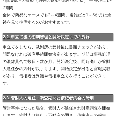
- 債務整理の履歴（過去の返済記録や督促状） — 整理に1～
2週間
全体で簡易なケースでも2～4週間、複雑だと1～3か月は余
裕を見て準備するのがおすすめです。
2-2. 申立て後の初期審理と開始決定までの流れ
申立てをしたら、裁判所の受付後に書類チェックがあり、
問題なければ破産手続開始決定が出ます。期間は事務処理
の混雑具合で数日～数か月。開始決定後、同時廃止か管財
人選任かの方針が決まります。開始決定が出ると官報掲載
があり、債権者は異議や債権申立てを行うことができま
す。
2-3. 管財人の選任・調査期間と債権者集会の時期
管財事件になった場合、管財人が選任され財産調査を開始
します。管財人は銀行・不動産の調査、債権者への報告、