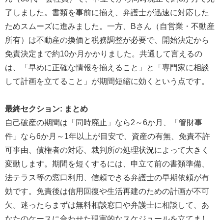
了しました。書類を事前に揃え、弁護士が迅速に対応した
ためスムーズに進みました。一方、Bさん（自営業・不動産
所有）は不動産の換価と税務調整が必要で、開始決定から
免責決定まで約10か月かかりました。共通して言えるの
は、「早めに正確な情報を揃えること」と「専門家に相談
して計画を立てること」が期間短縮に効くという点です。
最終セクション: まとめ
自己破産の期間は「同時廃止」なら2～6か月、「管財事
件」なら6か月～1年以上が目安で、資産の有無、免責不許
可事由、債権者の対応、裁判所の処理状況によって大きく
変動します。期間を短くするには、申立て前の書類準備、
法テラス等の窓口利用、信頼できる弁護士の早期依頼が有
効です。免責後は信用回復や生活再建のための計画が不可
欠。迷ったらまずは無料相談窓口や弁護士に相談して、あ
なたのケースに合わせた現実的なスケジュールを立てまし