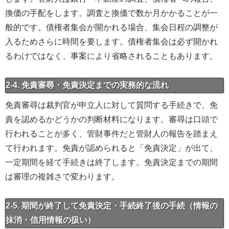
換価の手配をします。調査と換価で数か月かかることが一
般的です。債権者集会が開かれる場合、集会日程の調整が
入るためさらに時間を要します。債権者集会は必ず開かれ
るわけではなく、事案により省略されることもあります。
2-4. 免責審尋・免責決定までの実務的な流れ
免責審尋は裁判官が申立人に対して質問する手続きで、免
責を認めるかどうかの判断材料になります。審尋は口頭で
行われることが多く、管財事件だと管財人の報告を踏まえ
て行われます。免責が認められると「免責決定」が出て、
一定期間を経て手続きは終了します。免責決定までの期間
は審理の複雑さで変わります。
2-5. 期間が終了して免責決定・手続終了後の手続（情報の
抹消・信用情報の扱い）