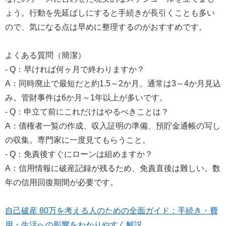
ょう。行動を先延ばしにすると手続きが長引くことも多い
ので、気になる点は早めに整理するのがおすすめです。
よくある質問（簡潔）
- Q：早ければ何ヶ月で終わりますか？
A：同時廃止で最短だと約1.5～2か月。通常は3～4か月見込
み。管財事件は6か月～1年以上が多いです。
- Q：申立て前にこれだけはやるべきことは？
A：債権者一覧の作成、収入証明の準備、預貯金通帳の写し
の収集。専門家に一度見てもらうこと。
- Q：免責後すぐにローンは組めますか？
A：信用情報に破産記録が残るため、免責直後は難しい。数
年の信用回復期間が必要です。
自己破産 80万を考える人のための全面ガイド：手続き・費
用・生活への影響をわかりやすく解説