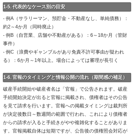
1-5. 代表的なケース別の目安
- 例A（サラリーマン、預貯金・不動産なし、単純債務）：
約2～4か月（同時廃止）
- 例B（自営業、店舗や不動産がある）：6～18か月（管財
事件）
- 例C（浪費やギャンブルがあり免責不許可事由が疑われ
る）：6か月～1年以上。場合によっては審理が長引く
1-6. 官報のタイミングと情報公開の流れ（期間感の補足）
破産手続開始や破産者名は「官報」で公告されます。破産
手続開始決定が出ると官報に掲載され、債権者はその公告
を見て請求を行います。官報への掲載タイミングは裁判所
が決定後数日～数週間の範囲で行われ、これにより債権者
からの請求が入ると手続きがやや複雑化することがありま
す。官報掲載自体は短期ですが、公告後の債権照会対応が