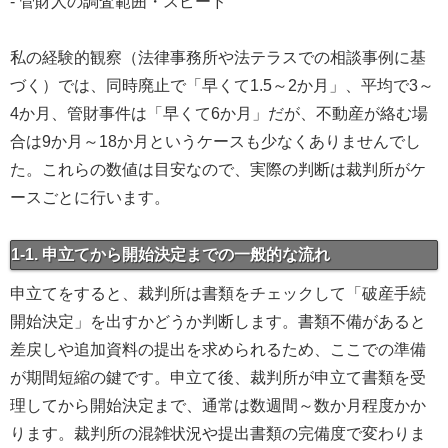
- 管財人の調査範囲・スピード
私の経験的観察（法律事務所や法テラスでの相談事例に基
づく）では、同時廃止で「早くて1.5～2か月」、平均で3～
4か月、管財事件は「早くて6か月」だが、不動産が絡む場
合は9か月～18か月というケースも少なくありませんでし
た。これらの数値は目安なので、実際の判断は裁判所がケ
ースごとに行います。
1-1. 申立てから開始決定までの一般的な流れ
申立てをすると、裁判所は書類をチェックして「破産手続
開始決定」を出すかどうか判断します。書類不備があると
差戻しや追加資料の提出を求められるため、ここでの準備
が期間短縮の鍵です。申立て後、裁判所が申立て書類を受
理してから開始決定まで、通常は数週間～数か月程度かか
ります。裁判所の混雑状況や提出書類の完備度で変わりま