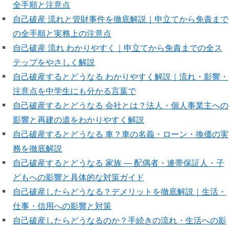
全手順と注意点
自己破産 流れと管財事件を徹底解説｜申立てから免責まで
の全手順と実務上の注意点
自己破産 流れ わかりやすく｜申立てから免責までの全ス
テップをやさしく解説
自己破産するとどうなる わかりやすく解説｜流れ・影響・
注意点を中学生にも分かる言葉で
自己破産するとどうなる 会社とは？法人・個人事業主への
影響と再建の道をわかりやすく解説
自己破産するとどうなる 車？車の名義・ローン・換価の実
務を徹底解説
自己破産するとどうなる 家族 — 配偶者・連帯保証人・子
どもへの影響と具体的な対策ガイド
自己破産したらどうなる？デメリットを徹底解説｜生活・
仕事・信用への影響と対策
自己破産したらどうなるのか？手続きの流れ・生活への影