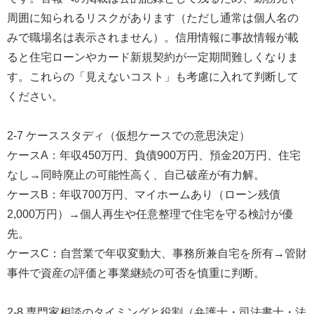
周囲に知られるリスクがあります（ただし通常は個人名の
みで職場名は表示されません）。信用情報に事故情報が載
ると住宅ローンやカード新規契約が一定期間難しくなりま
す。これらの「見えないコスト」も考慮に入れて判断して
ください。
2-7 ケーススタディ（仮想ケースでの意思決定）
ケースA：年収450万円、負債900万円、預金20万円、住宅
なし→同時廃止の可能性高く、自己破産が有力解。
ケースB：年収700万円、マイホームあり（ローン残債
2,000万円）→個人再生や任意整理で住宅を守る検討が優
先。
ケースC：自営業で年収変動大、事務所兼自宅を所有→管財
事件で資産の評価と事業継続の可否を慎重に判断。
2-8 専門家相談のタイミングと役割（弁護士・司法書士・法