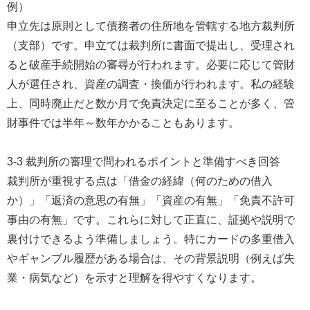
例）
申立先は原則として債務者の住所地を管轄する地方裁判所
（支部）です。申立ては裁判所に書面で提出し、受理され
ると破産手続開始の審尋が行われます。必要に応じて管財
人が選任され、資産の調査・換価が行われます。私の経験
上、同時廃止だと数か月で免責決定に至ることが多く、管
財事件では半年～数年かかることもあります。
3-3 裁判所の審理で問われるポイントと準備すべき回答
裁判所が重視する点は「借金の経緯（何のための借入
か）」「返済の意思の有無」「資産の有無」「免責不許可
事由の有無」です。これらに対して正直に、証拠や説明で
裏付けできるよう準備しましょう。特にカードの多重借入
やギャンブル履歴がある場合は、その背景説明（例えば失
業・病気など）を示すと理解を得やすくなります。