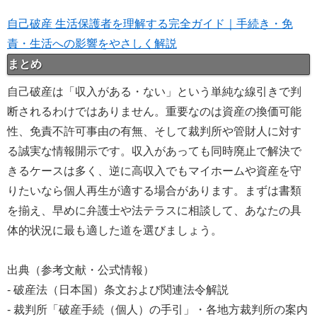
自己破産 生活保護者を理解する完全ガイド｜手続き・免
責・生活への影響をやさしく解説
まとめ
自己破産は「収入がある・ない」という単純な線引きで判
断されるわけではありません。重要なのは資産の換価可能
性、免責不許可事由の有無、そして裁判所や管財人に対す
る誠実な情報開示です。収入があっても同時廃止で解決で
きるケースは多く、逆に高収入でもマイホームや資産を守
りたいなら個人再生が適する場合があります。まずは書類
を揃え、早めに弁護士や法テラスに相談して、あなたの具
体的状況に最も適した道を選びましょう。
出典（参考文献・公式情報）
- 破産法（日本国）条文および関連法令解説
- 裁判所「破産手続（個人）の手引」・各地方裁判所の案内