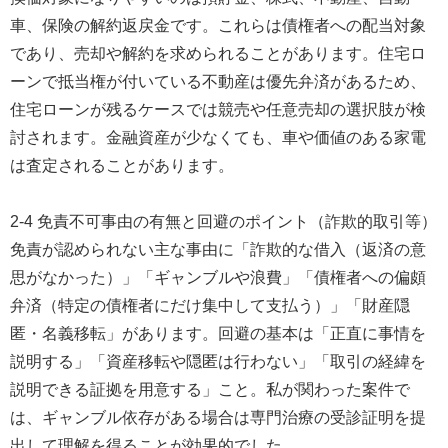
車、保険の解約返戻金です。これらは債権者への配当対象
であり、売却や解約を求められることがあります。住宅ロ
ーンで抵当権が付いている不動産は優先弁済があるため、
住宅ローンが残るケースでは競売や任意売却の選択肢が検
討されます。金融資産が少なくても、車や価値のある家電
は査定されることがあります。
2-4 免責不可事由の有無と回避のポイント（詐欺的取引等）
免責が認められない主な事由に「詐欺的な借入（返済の意
思がなかった）」「ギャンブルや浪費」「債権者への偏頗
弁済（特定の債権者にだけ集中して支払う）」「財産隠
匿・名義移転」があります。回避の基本は「正直に事情を
説明する」「資産移転や隠匿は行わない」「取引の経緯を
説明できる証拠を用意する」こと。私が関わった案件で
は、ギャンブル依存がある場合は専門治療の受診証明を提
出して理解を得ることが効果的でした。