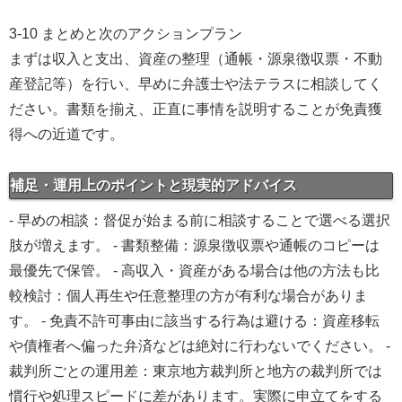
3-10 まとめと次のアクションプラン
まずは収入と支出、資産の整理（通帳・源泉徴収票・不動
産登記等）を行い、早めに弁護士や法テラスに相談してく
ださい。書類を揃え、正直に事情を説明することが免責獲
得への近道です。
補足・運用上のポイントと現実的アドバイス
- 早めの相談：督促が始まる前に相談することで選べる選択
肢が増えます。 - 書類整備：源泉徴収票や通帳のコピーは
最優先で保管。 - 高収入・資産がある場合は他の方法も比
較検討：個人再生や任意整理の方が有利な場合がありま
す。 - 免責不許可事由に該当する行為は避ける：資産移転
や債権者へ偏った弁済などは絶対に行わないでください。 -
裁判所ごとの運用差：東京地方裁判所と地方の裁判所では
慣行や処理スピードに差があります。実際に申立てをする