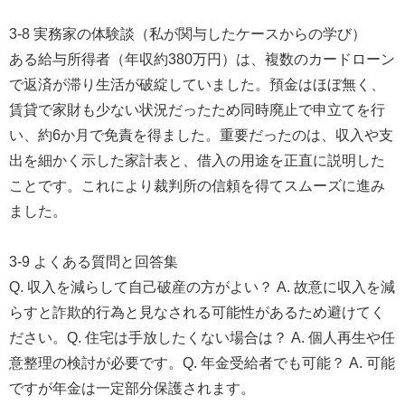
3-8 実務家の体験談（私が関与したケースからの学び）
ある給与所得者（年収約380万円）は、複数のカードローン
で返済が滞り生活が破綻していました。預金はほぼ無く、
賃貸で家財も少ない状況だったため同時廃止で申立てを行
い、約6か月で免責を得ました。重要だったのは、収入や支
出を細かく示した家計表と、借入の用途を正直に説明した
ことです。これにより裁判所の信頼を得てスムーズに進み
ました。
3-9 よくある質問と回答集
Q. 収入を減らして自己破産の方がよい？ A. 故意に収入を減
らすと詐欺的行為と見なされる可能性があるため避けてく
ださい。Q. 住宅は手放したくない場合は？ A. 個人再生や任
意整理の検討が必要です。Q. 年金受給者でも可能？ A. 可能
ですが年金は一定部分保護されます。