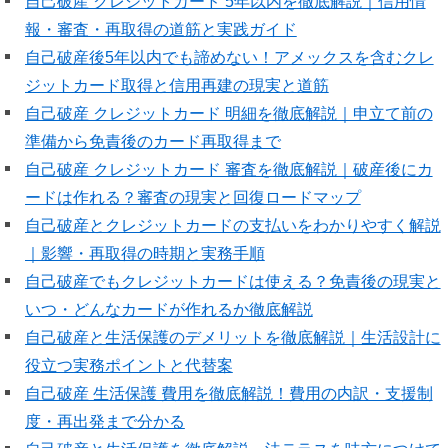
自己破産 クレジットカード 5年以内を徹底解説｜信用情
報・審査・再取得の道筋と実践ガイド
自己破産後5年以内でも諦めない！アメックスを含むクレ
ジットカード取得と信用再建の現実と道筋
自己破産 クレジットカード 明細を徹底解説｜申立て前の
準備から免責後のカード再取得まで
自己破産 クレジットカード 審査を徹底解説｜破産後にカ
ードは作れる？審査の現実と回復ロードマップ
自己破産とクレジットカードの支払いをわかりやすく解説
｜影響・再取得の時期と実務手順
自己破産でもクレジットカードは使える？免責後の現実と
いつ・どんなカードが作れるか徹底解説
自己破産と生活保護のデメリットを徹底解説｜生活設計に
役立つ実務ポイントと代替案
自己破産 生活保護 費用を徹底解説！費用の内訳・支援制
度・再出発まで分かる