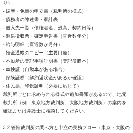
り）。
- 破産・免責の申立書（裁判所の様式）
- 債務者の陳述書・家計表
- 借入先一覧（債権者名、残高、契約日等）
- 源泉徴収票・確定申告書（直近数年分）
- 給与明細（直近数か月分）
- 預金通帳のコピー（主要口座）
- 不動産の登記事項証明書（登記簿謄本）
- 車検証（自動車がある場合）
- 保険証券（解約返戻金があるか確認）
- 住民票、印鑑証明（必要に応じて）
裁判所ごとに求められる様式や追加書類があるので、地元
裁判所（例：東京地方裁判所、大阪地方裁判所）の案内を
確認または弁護士に相談してください。
3-2 管轄裁判所の調べ方と申立の実務フロー（東京・大阪の