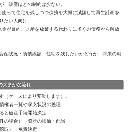
が、破産ほどの制約は少ない。
則を使って住宅を残しつつ債務を大幅に減額して再生計画を
りたい人向け。
務免除が目的。財産を放棄する代わりに多くの債務から解放
資産状況・負債総額・住宅を残したいかどうか、将来の就
での大まかな流れ
す（ケースにより変動します）。
、債権者一覧や収支状況の整理
れると破産手続開始決定
事件の場合）→資産の換価・配当
情聴取）→免責決定