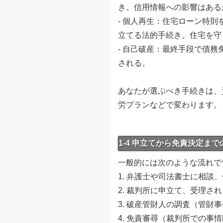
き。信用情報への影響はある
- 個人再生：住宅ローン特
立てる法的手続き。住宅を守
- 自己破産：最終手段で債
される。
あなたが選ぶべき手続きは、
労プランなどで変わります。
1-4 申立てから免責決定ま
一般的には次のような流れで
1. 弁護士や司法書士に相談
2. 裁判所に申立て、受理さ
3. 破産管財人の調査（管財
4. 免責審尋（裁判所での事