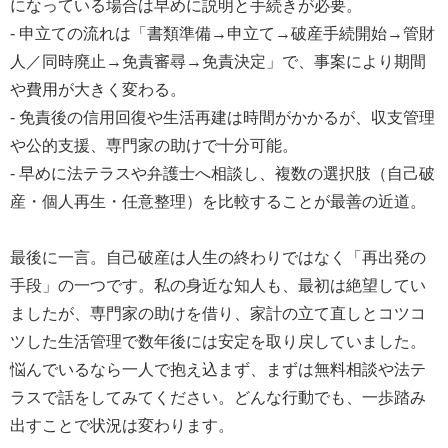
になっている場合は早めに説明と手続きが必要。
- 申立ての流れは「書類準備→申立て→破産手続開始→管財
人／同時廃止→免責審尋→免責決定」で、事案により期間
や費用が大きく変わる。
- 免責後の信用回復や生活再建は時間がかかるが、収支管理
や公的支援、専門家の助けで十分可能。
- 早めに法テラスや弁護士へ相談し、複数の選択肢（自己破
産・個人再生・任意整理）を比較することが最善の近道。
最後に一言。自己破産は人生の終わりではなく「再出発の
手段」の一つです。私の身近な知人も、最初は絶望してい
ましたが、専門家の助けを借り、家計の立て直しとコツコ
ツした生活管理で数年後には安定を取り戻していました。
悩んでいるなら一人で抱え込まず、まずは無料相談や法テ
ラスで話をしてみてください。どんな行動でも、一歩踏み
出すことで状況は変わります。