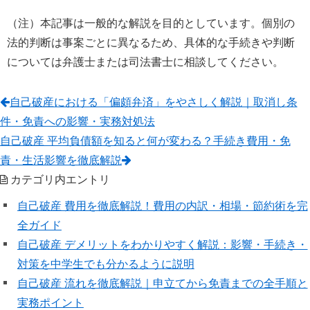
（注）本記事は一般的な解説を目的としています。個別の
法的判断は事案ごとに異なるため、具体的な手続きや判断
については弁護士または司法書士に相談してください。
自己破産における「偏頗弁済」をやさしく解説｜取消し条
件・免責への影響・実務対処法
自己破産 平均負債額を知ると何が変わる？手続き費用・免
責・生活影響を徹底解説
カテゴリ内エントリ
自己破産 費用を徹底解説！費用の内訳・相場・節約術を完
全ガイド
自己破産 デメリットをわかりやすく解説：影響・手続き・
対策を中学生でも分かるように説明
自己破産 流れを徹底解説｜申立てから免責までの全手順と
実務ポイント