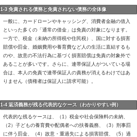
1-3 免責される債務と免責されない債務の全体像
一般に、カードローンやキャッシング、消費者金融の借入
といった多くの「通常の借金」は免責の対象になります。
一方で、税金（未納の所得税や住民税）、国に対する損害
賠償や罰金、婚姻費用や養育費など人の生活に直結するも
のや、故意の不法行為に基づく損害賠償は免責の対象外で
あることが多いです。さらに、連帯保証人がついている場
合は、本人の免責で連帯保証人の責務が消えるわけではあ
りません（債権者は保証人に請求可能）。
1-4 返済義務が残る代表的なケース（わかりやすい例）
代表的な残るケースは、（1）税金や社会保険料の未納、
（2）子どもの養育費や配偶者への扶養義務、（3）刑事罰
に伴う罰金、（4）故意・重過失による損害賠償、（5）過