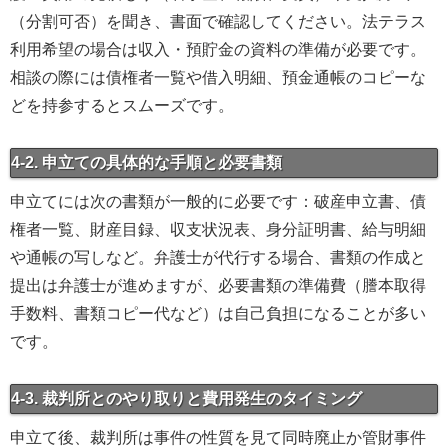
（分割可否）を聞き、書面で確認してください。法テラス
利用希望の場合は収入・預貯金の資料の準備が必要です。
相談の際には債権者一覧や借入明細、預金通帳のコピーな
どを持参するとスムーズです。
4-2. 申立ての具体的な手順と必要書類
申立てには次の書類が一般的に必要です：破産申立書、債
権者一覧、財産目録、収支状況表、身分証明書、給与明細
や通帳の写しなど。弁護士が代行する場合、書類の作成と
提出は弁護士が進めますが、必要書類の準備費（謄本取得
手数料、書類コピー代など）は自己負担になることが多い
です。
4-3. 裁判所とのやり取りと費用発生のタイミング
申立て後、裁判所は事件の性質を見て同時廃止か管財事件