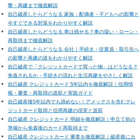
響・再建まで徹底解説
自己破産したらどうなる 家族：配偶者・子どもへの影響と
今すぐできる対策をわかりやすく解説
自己破産したらどうなる 車は残せる？車の扱い・ローン・
再取得まで徹底解説
自己破産したらどうなる 会社｜手続き・従業員・取引先へ
の影響と再建の道をわかりやすく解説
自己破産で「クレジットカードで買った物」はどうなる？
免責されるか・手続きの流れと生活再建をやさしく解説
自己破産 クレジットカード 5年以内を徹底解説｜信用情
報・審査・再取得の道筋と実践ガイド
自己破産後5年以内でも諦めない！アメックスを含むクレ
ジットカード取得と信用再建の現実と道筋
自己破産 クレジットカード 明細を徹底解説｜申立て前の
準備から免責後のカード再取得まで
自己破産 クレジットカード 審査を徹底解説｜破産後にカ