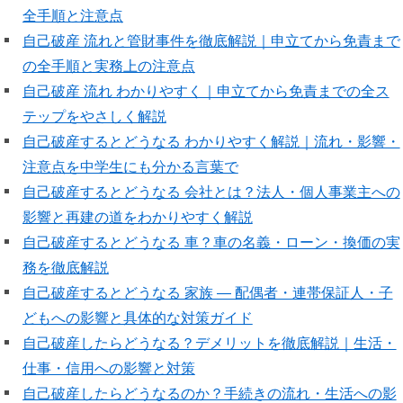
全手順と注意点
自己破産 流れと管財事件を徹底解説｜申立てから免責まで
の全手順と実務上の注意点
自己破産 流れ わかりやすく｜申立てから免責までの全ス
テップをやさしく解説
自己破産するとどうなる わかりやすく解説｜流れ・影響・
注意点を中学生にも分かる言葉で
自己破産するとどうなる 会社とは？法人・個人事業主への
影響と再建の道をわかりやすく解説
自己破産するとどうなる 車？車の名義・ローン・換価の実
務を徹底解説
自己破産するとどうなる 家族 — 配偶者・連帯保証人・子
どもへの影響と具体的な対策ガイド
自己破産したらどうなる？デメリットを徹底解説｜生活・
仕事・信用への影響と対策
自己破産したらどうなるのか？手続きの流れ・生活への影