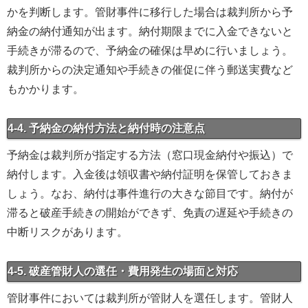
かを判断します。管財事件に移行した場合は裁判所から予
納金の納付通知が出ます。納付期限までに入金できないと
手続きが滞るので、予納金の確保は早めに行いましょう。
裁判所からの決定通知や手続きの催促に伴う郵送実費など
もかかります。
4-4. 予納金の納付方法と納付時の注意点
予納金は裁判所が指定する方法（窓口現金納付や振込）で
納付します。入金後は領収書や納付証明を保管しておきま
しょう。なお、納付は事件進行の大きな節目です。納付が
滞ると破産手続きの開始ができず、免責の遅延や手続きの
中断リスクがあります。
4-5. 破産管財人の選任・費用発生の場面と対応
管財事件においては裁判所が管財人を選任します。管財人