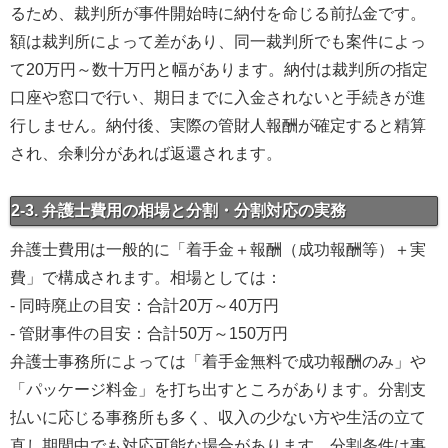
るため、裁判所が事件開始時に納付を命じる前払金です。
額は裁判所によって差があり、同一裁判所でも案件によっ
て20万円～数十万円と幅があります。納付は裁判所の指定
口座や窓口で行い、期日までに入金されないと手続きが進
行しません。納付後、実際の管財人報酬が確定すると精算
され、余剰分があれば返還されます。
2-3. 弁護士費用の相場と分割・分割対応の実務
弁護士費用は一般的に「着手金＋報酬（成功報酬等）＋実
費」で構成されます。相場としては：
- 同時廃止の目安：合計20万～40万円
- 管財事件の目安：合計50万～150万円
弁護士事務所によっては「着手金無料で成功報酬のみ」や
「パッケージ料金」を打ち出すところがあります。分割支
払いに応じる事務所も多く、収入の少ない方や生活の立て
直し期間中でも対応可能な場合があります。分割条件は事