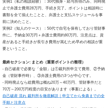
実例1（私の相談経験）：30代独身・給与所得のみ、同時廃
止で弁護士費用28万円、手続き完了。ポイントは相談時に
書類を全て揃えたことと、弁護士と支払スケジュールを事
前に決めたこと。
実例2（知人のケース）：50代で自宅を保有しており管財事
件に。予納金30万円＋弁護士費用約80万円。注意点は、資
産があると手続きが長引き費用が嵩むため早めの相談が重
要ということ。
最終セクション: まとめ（重要ポイントの整理）
- 自己破産で必要な「金額」は①裁判所申立て費用、②予納
金（管財事件時）、③弁護士費用の3つが中心です。
- 同時廃止なら総費用は概ね20万～40万円、管財事件だと
70万～200万円程度の目安があります（事案による）。
自己破産 流れ 裁判所を徹底解説｜申立てから免責までの全
手順と注意点