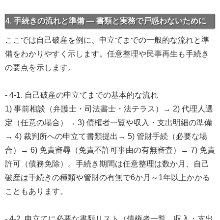
4. 手続きの流れと準備 — 書類と実務で戸惑わないために
ここでは自己破産を例に、申立てまでの一般的な流れと準
備をわかりやすく示します。任意整理や民事再生も手続き
の要点を示します。
- 4-1. 自己破産の申立てまでの基本的な流れ
1) 事前相談（弁護士・司法書士・法テラス）→ 2) 代理人選
定（任意の場合）→ 3) 債権者一覧や収入・支出明細の準備
→ 4) 裁判所への申立て書類提出→ 5) 管財手続（必要な場
合）→ 6) 免責審尋（免責不許可事由の有無審査）→ 7) 免責
許可（債務免除）。手続き期間は任意整理は数か月、自己
破産は手続きの種類や管財の有無で6か月～1年以上かかる
こともあります。
- 4-2. 申立てに必要な書類リスト（債権者一覧、収入・支出