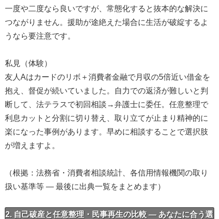
一度や二度なら良いですが、常態化すると抜本的な解決に
つながりません。援助が途絶えた場合に生活が破綻するよ
うなら要注意です。
私見（体験）
友人Aはカードのリボ＋消費者金融で月収の5倍近い借金を
抱え、督促が続いていました。自力での返済が難しいと判
断して、法テラスで初回相談→弁護士に委任。任意整理で
利息カットと分割に切り替え、取り立てが止まり精神的に
楽になった事例があります。早めに相談することで選択肢
が増えますよ。
（根拠：法務省・消費者相談統計、各信用情報機関の取り
扱い基準等 — 最後に出典一覧をまとめます）
2. 自己破産と任意整理・民事再生の比較 — あなたに合う選