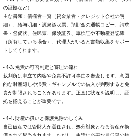
の証拠など）
主な書類：債権者一覧（貸金業者・クレジット会社の明
細）、給与明細・源泉徴収票、預貯金の通帳コピー、請求
書・督促状、住民票、保険証券、車検証や不動産登記簿
（所有している場合）。代理人がいると書類収集をサポー
トしてくれます。
- 4-3. 免責の可否判定と審理の流れ
裁判所は申立て内容や免責不許可事由を審査します。意図
的な財産隠しや浪費・ギャンブルでの借入が判明すると免
責が制限されることがあります。正直に状況を説明し、証
拠を揃えることが重要です。
- 4-4. 財産の扱いと保護免除のしくみ
自己破産では管財人が選任され、処分対象となる資産が換
価されて配当されます。ただし、生活に必要な最低限の物