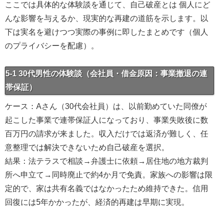
ここでは具体的な体験談を通じて、自己破産とは 個人にど
んな影響を与えるか、現実的な再建の道筋を示します。以
下は実名を避けつつ実際の事例に即したまとめです（個人
のプライバシーを配慮）。
5-1 30代男性の体験談（会社員・借金原因：事業撤退の連
帯保証）
ケース：Aさん（30代会社員）は、以前勤めていた同僚が
起こした事業で連帯保証人になっており、事業失敗後に数
百万円の請求が来ました。収入だけでは返済が難しく、任
意整理では解決できないため自己破産を選択。
結果：法テラスで相談→弁護士に依頼→居住地の地方裁判
所へ申立て→同時廃止で約4か月で免責。家族への影響は限
定的で、家は共有名義ではなかったため維持できた。信用
回復には5年かかったが、経済的再建は早期に実現。