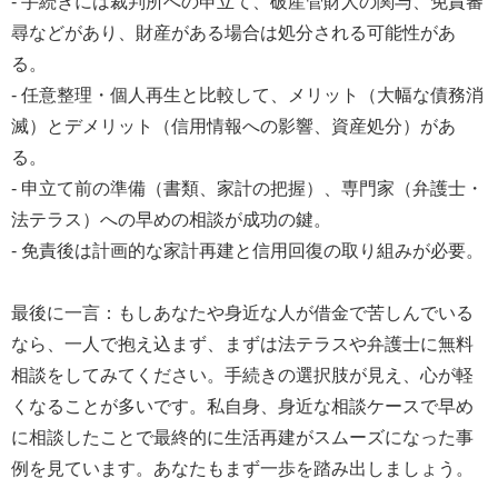
- 手続きには裁判所への申立て、破産管財人の関与、免責審
尋などがあり、財産がある場合は処分される可能性があ
る。
- 任意整理・個人再生と比較して、メリット（大幅な債務消
滅）とデメリット（信用情報への影響、資産処分）があ
る。
- 申立て前の準備（書類、家計の把握）、専門家（弁護士・
法テラス）への早めの相談が成功の鍵。
- 免責後は計画的な家計再建と信用回復の取り組みが必要。
最後に一言：もしあなたや身近な人が借金で苦しんでいる
なら、一人で抱え込まず、まずは法テラスや弁護士に無料
相談をしてみてください。手続きの選択肢が見え、心が軽
くなることが多いです。私自身、身近な相談ケースで早め
に相談したことで最終的に生活再建がスムーズになった事
例を見ています。あなたもまず一歩を踏み出しましょう。