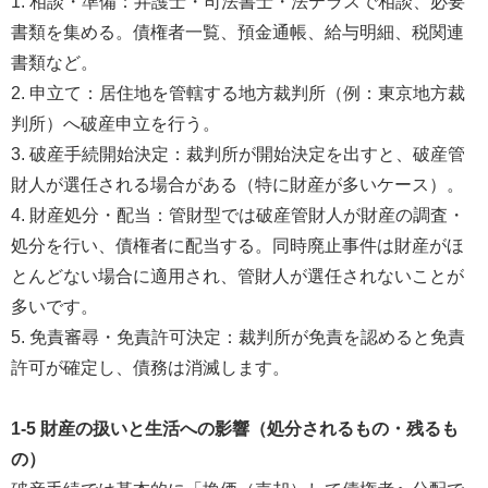
1. 相談・準備：弁護士・司法書士・法テラスで相談、必要
書類を集める。債権者一覧、預金通帳、給与明細、税関連
書類など。
2. 申立て：居住地を管轄する地方裁判所（例：東京地方裁
判所）へ破産申立を行う。
3. 破産手続開始決定：裁判所が開始決定を出すと、破産管
財人が選任される場合がある（特に財産が多いケース）。
4. 財産処分・配当：管財型では破産管財人が財産の調査・
処分を行い、債権者に配当する。同時廃止事件は財産がほ
とんどない場合に適用され、管財人が選任されないことが
多いです。
5. 免責審尋・免責許可決定：裁判所が免責を認めると免責
許可が確定し、債務は消滅します。
1-5 財産の扱いと生活への影響（処分されるもの・残るも
の）