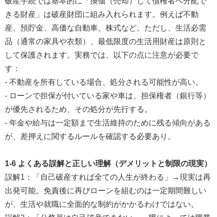
破産手続では基本的に「換価（売却）して債権者へ分配で
きる財産」は破産財団に組み入れられます。例えば不動
産、預貯金、高価な自動車、株式など。ただし、生活必需
品（通常の家具や衣類）、最低限度の生活用財産は原則と
して保護されます。実務では、以下の点に注意が必要で
す：
- 不動産を所有している場合、処分される可能性が高い。
- ローンで担保が付いている家や車は、担保権者（銀行等）
が優先されるため、その処分が先行する。
- 年金や給与は一定額まで生活維持のために残る傾向がある
が、差押えに関するルールを確認する必要あり。
1-6 よくある誤解と正しい理解（デメリットと制限の現実）
誤解1：「自己破産すれば全ての人生が終わる」→現実は再
出発可能。免責後に再びローンを組むのは一定期間難しい
が、生活や就職に全面的な制約がかかるわけではない。