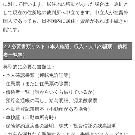
に対して行います。居住地の移動があった場合は、原則と
して現在の住所地の裁判所へ申立てます。申立人が在留外
国人であっても、日本国内に居住・資産があれば手続き可
能です。
2-2 必要書類リスト（本人確認、収入・支出の証明、債権
者一覧等）
典型的に必要な書類は：
- 本人確認書類（運転免許証等）
- 住民票（または住民票の除票）
- 債権者一覧（誰からいくら借りているか）
- 預貯金通帳の写し、給与明細、源泉徴収票
- 不動産登記簿謄本（不動産がある場合）
- 車検証（自動車所有時）
- 保険解約返戻金の証明、株式・投資信託の残高証明
これらを漏れなく準備することが、手続きのスムーズさに