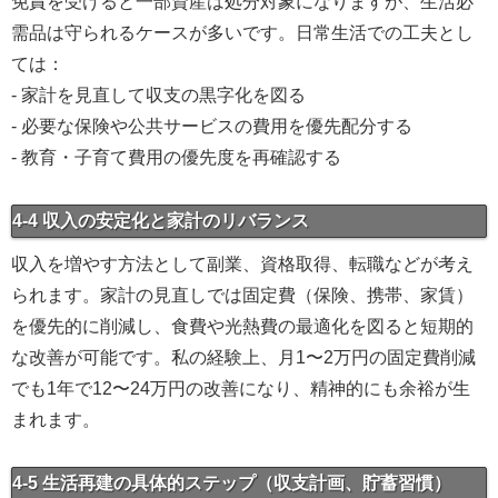
免責を受けると一部資産は処分対象になりますが、生活必
需品は守られるケースが多いです。日常生活での工夫とし
ては：
- 家計を見直して収支の黒字化を図る
- 必要な保険や公共サービスの費用を優先配分する
- 教育・子育て費用の優先度を再確認する
4-4 収入の安定化と家計のリバランス
収入を増やす方法として副業、資格取得、転職などが考え
られます。家計の見直しでは固定費（保険、携帯、家賃）
を優先的に削減し、食費や光熱費の最適化を図ると短期的
な改善が可能です。私の経験上、月1〜2万円の固定費削減
でも1年で12〜24万円の改善になり、精神的にも余裕が生
まれます。
4-5 生活再建の具体的ステップ（収支計画、貯蓄習慣）