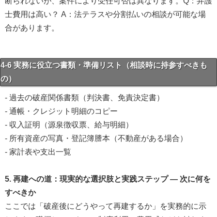
断られないが、案件により受任可否は異なります。Q：弁護
士費用は高い？ A：法テラスや分割払いの相談が可能な場
合があります。
4-6 実務に役立つ書類・準備リスト（相談時に持参すべきも
の）
- 過去の破産関係書類（判決書、免責決定書）
- 通帳・クレジット明細のコピー
- 収入証明（源泉徴収票、給与明細）
- 所有資産の写真・登記簿謄本（不動産がある場合）
- 家計表や支出一覧
5. 再建への道：現実的な選択肢と実践ステップ — 次に何を
すべきか
ここでは「破産後にどうやって再建するか」を実務的に示