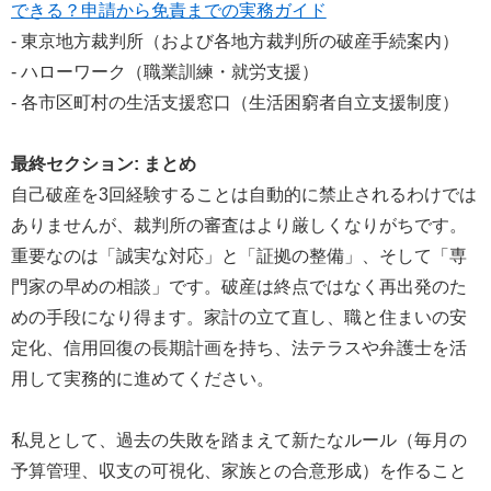
できる？申請から免責までの実務ガイド
- 東京地方裁判所（および各地方裁判所の破産手続案内）
- ハローワーク（職業訓練・就労支援）
- 各市区町村の生活支援窓口（生活困窮者自立支援制度）
最終セクション: まとめ
自己破産を3回経験することは自動的に禁止されるわけでは
ありませんが、裁判所の審査はより厳しくなりがちです。
重要なのは「誠実な対応」と「証拠の整備」、そして「専
門家の早めの相談」です。破産は終点ではなく再出発のた
めの手段になり得ます。家計の立て直し、職と住まいの安
定化、信用回復の長期計画を持ち、法テラスや弁護士を活
用して実務的に進めてください。
私見として、過去の失敗を踏まえて新たなルール（毎月の
予算管理、収支の可視化、家族との合意形成）を作ること