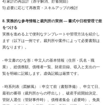
4) 家計の再設計（赤字解消、貯蓄開始）
5) 必要に応じて再教育・スキルアップの検討
8. 実務的な参考情報と裁判所の実例 ― 書式や日程管理で差
をつける
実務を進める上で便利なテンプレートや管理方法を紹介し
ます（以下は一例です。裁判所や案件によって必要書類は
異なります）。
- 申立書のひな形：申立人の基本情報（住所・氏名・職
業）、総債務額、債権者一覧、財産目録、収入と支出の一
覧を明確に記載します。虚偽記載は厳禁です。
- 時系列表（図解風）：申立て前（書類準備）、申立て日、
最初の審尋（裁判所からの呼出し）、破産手続開始決定、
管財人選任（管財事件時）、債権者集会（必要時）、免責