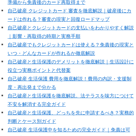
準備から免責後のカード再取得まで
自己破産 クレジットカード 審査を徹底解説｜破産後にカ
ードは作れる？審査の現実と回復ロードマップ
自己破産とクレジットカードの支払いをわかりやすく解説
｜影響・再取得の時期と実務手順
自己破産でもクレジットカードは使える？免責後の現実と
いつ・どんなカードが作れるか徹底解説
自己破産と生活保護のデメリットを徹底解説｜生活設計に
役立つ実務ポイントと代替案
自己破産 生活保護 費用を徹底解説！費用の内訳・支援制
度・再出発まで分かる
自己破産と生活保護を徹底解説。法テラスを味方につけて
不安を解消する完全ガイド
自己破産と生活保護、どっちを先に申請するべき？実務的
判断とケース別ガイド
自己破産 生活保護中を知るための完全ガイド｜免責は可