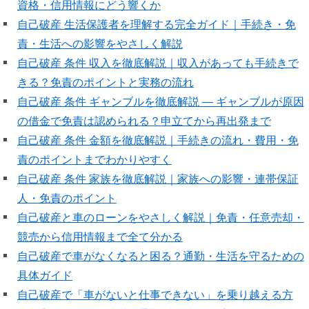
資格・信用情報にどう響くか
自己破産 生活保護者を理解する完全ガイド｜手続き・免
責・生活への影響をやさしく解説
自己破産 条件 収入を徹底解説｜収入があっても手続きで
きる？免責のポイントと実務の流れ
自己破産 条件 ギャンブルを徹底解説 — ギャンブルが原因
の借金で免責は認められる？申立てから再出発まで
自己破産 条件 金額を徹底解説｜手続きの流れ・費用・免
責のポイントまでわかりやすく
自己破産 条件 家族を徹底解説｜家族への影響・連帯保証
人・免責のポイント
自己破産と車のローンをやさしく解説｜免責・任意売却・
競売から信用情報まで全て分かる
自己破産で車がなくなると困る？通勤・生活を守るための
具体ガイド
自己破産で「車がないと仕事できない」を乗り越える方