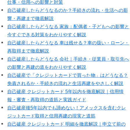
仕事・信用への影響と対策
自己破産したらどうなるのか？手続きの流れ・生活への影
響・再建まで徹底解説
自己破産したらどうなる 家族：配偶者・子どもへの影響と
今すぐできる対策をわかりやすく解説
自己破産したらどうなる 車は残せる？車の扱い・ローン・
再取得まで徹底解説
自己破産したらどうなる 会社｜手続き・従業員・取引先へ
の影響と再建の道をわかりやすく解説
自己破産で「クレジットカードで買った物」はどうなる？
免責されるか・手続きの流れと生活再建をやさしく解説
自己破産 クレジットカード 5年以内を徹底解説｜信用情
報・審査・再取得の道筋と実践ガイド
自己破産後5年以内でも諦めない！アメックスを含むクレ
ジットカード取得と信用再建の現実と道筋
自己破産 クレジットカード 明細を徹底解説｜申立て前の