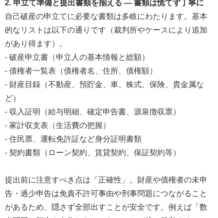
2. 申立て準備と提出書類を揃える ― 書類は慌てず丁寧に
自己破産の申立てに必要な書類は多岐にわたります。基本
的なリストは以下の通りです（裁判所やケースにより追加
があり得ます）。
- 破産申立書（申立人の基本情報と総額）
- 債権者一覧表（債権者名、住所、債権額）
- 財産目録（不動産、預貯金、車、株式、保険、貴金属な
ど）
- 収入証明（給与明細、確定申告書、源泉徴収票）
- 家計収支表（生活費の把握）
- 住民票、運転免許証など身分証明書類
- 契約書類（ローン契約、賃貸契約、保証契約等）
提出前に注意すべき点は「正確性」。財産や債権者の未申
告・過少申告は免責不許可事由や刑事問題につながること
があるため、隠さず全部出すことが安全です。例えば「数