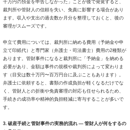
十万円の預金を申告しなかった」ことが後で発覚すると、
裁判所や管財人の信頼を失い、免責に影響する場合があり
ます。収入や支出の過去数か月分を整理しておくと、後の
審理がスムーズです。
申立て費用については、裁判所に納める費用（予納金や申
立て印紙代）と専門家（弁護士・司法書士）費用の2種類が
あります。管財事件になると裁判所に「予納金」を納める
必要があり、金額は事件の規模や裁判所によって変わりま
す（目安は数十万円〜百万円台に及ぶこともあります）。
弁護士に依頼すると、書類の作成負担が軽くなるだけでな
く、管財人との折衝や免責審理の対応も任せられるため、
手続きの成功率や精神的負担軽減に寄与することが多いで
す。
3. 破産手続と管財事件の実務的流れ ― 管財人が何をするの