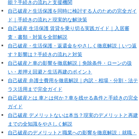
能？手続きの流れと支援機関
自己破産と生活保護を同時に検討する人のための完全ガイ
ド｜手続きの流れと現実的な解決策
自己破産 生活保護 賃貸を乗り切る実践ガイド｜入居審
査・書類・対策を全部解説
自己破産・生活保護・返還金をやさしく徹底解説｜いつ返
す？影響は？手続きの流れと対策
自己破産と車の影響を徹底解説｜免除条件・ローンの扱
い・差押え回避と生活再建のポイント
自己破産 弁護士費用を徹底解説｜内訳・相場・分割・法テ
ラス活用まで完全ガイド
自己破産とは 車とは何か？車を残せる条件と手続きの完全
ガイド
自己破産 デメリットないは本当？現実のデメリットと再建
までの全知識をやさしく解説
自己破産のデメリットと職業への影響を徹底解説：就職・