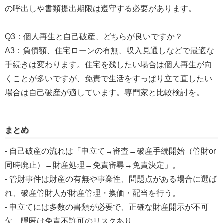
の呼出しや書類提出期限は遵守する必要があります。
Q3：個人再生と自己破産、どちらが良いですか？
A3：負債額、住宅ローンの有無、収入見通しなどで最適な
手続きは変わります。住宅を残したい場合は個人再生が向
くことが多いですが、免責で生活をすっぱり立て直したい
場合は自己破産が適しています。専門家と比較検討を。
まとめ
- 自己破産の流れは「申立て→審査→破産手続開始（管財or
同時廃止）→財産処理→免責審尋→免責決定」。
- 管財事件は財産の有無や事業性、問題点がある場合に選ば
れ、破産管財人が財産管理・換価・配当を行う。
- 申立てには多数の書類が必要で、正確な財産開示が不可
欠。隠匿は免責不許可のリスクあり。