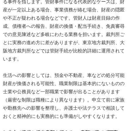
る事件を指します。管財事件になる代表的なケースは、財
産が一定以上ある場合、事業債務が絡む場合、財産の隠匿
や不正が疑われる場合などです。管財人は財産目録の作
成、債権者への報告、財産の換価・配当手続き、免責審尋
での意見陳述など多岐にわたる業務を担います。裁判所ご
とに実務の進め方に差がありますが、東京地方裁判所、大
阪地方裁判所などでは管財手続が比較的詳細に運用されて
います。
生活への影響としては、預金や不動産、車などの処分可能
財産が換価される可能性、職業制限は基本的にないものの
士業や公務員など一部職業で影響が出ることがあります
（厳密な制限は職種により異なります）。申立て前に家族
や勤務先への影響を整理し、弁護士や法テラスで相談して
おくと精神的にも実務的にも準備がしやすくなります。