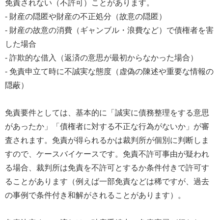
免責されない（不許可）ことがあります。
- 財産の隠匿や財産の不正処分（故意の隠匿）
- 財産の故意の消費（ギャンブル・浪費など）で債権者を害
した場合
- 詐欺的な借入（返済の意思が最初からなかった場合）
- 免責申立て時に不誠実な態度（虚偽の陳述や重要な情報の
隠蔽）
免責要件としては、基本的に「誠実に債務整理をする意思
があったか」「債権者に対する不正な行為がないか」が審
査されます。免責が得られるかは裁判所が個別に判断しま
すので、ケースバイケースです。免責不許可事由が疑われ
る場合、裁判所は免責を不許可とするか条件付きで許可す
ることがあります（例えば一部免責などは稀ですが、過去
の事例で条件付き和解がされることがあります）。