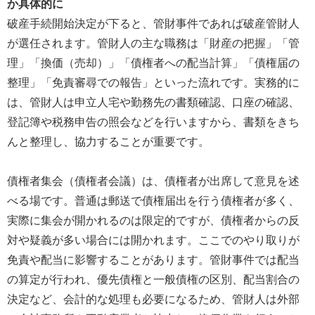
か具体的に
破産手続開始決定が下ると、管財事件であれば破産管財人
が選任されます。管財人の主な職務は「財産の把握」「管
理」「換価（売却）」「債権者への配当計算」「債権届の
整理」「免責審尋での報告」といった流れです。実務的に
は、管財人は申立人宅や勤務先の書類確認、口座の確認、
登記簿や税務申告の照会などを行いますから、書類をきち
んと整理し、協力することが重要です。
債権者集会（債権者会議）は、債権者が出席して意見を述
べる場です。普通は郵送で債権届出を行う債権者が多く、
実際に集会が開かれるのは限定的ですが、債権者からの反
対や疑義が多い場合には開かれます。ここでのやり取りが
免責や配当に影響することがあります。管財事件では配当
の算定が行われ、優先債権と一般債権の区別、配当割合の
決定など、会計的な処理も必要になるため、管財人は外部