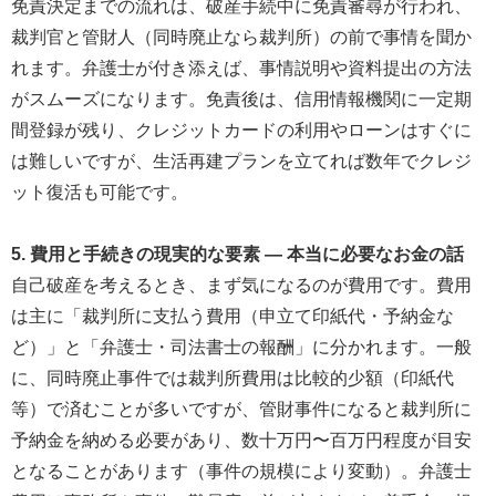
免責決定までの流れは、破産手続中に免責審尋が行われ、
裁判官と管財人（同時廃止なら裁判所）の前で事情を聞か
れます。弁護士が付き添えば、事情説明や資料提出の方法
がスムーズになります。免責後は、信用情報機関に一定期
間登録が残り、クレジットカードの利用やローンはすぐに
は難しいですが、生活再建プランを立てれば数年でクレジ
ット復活も可能です。
5. 費用と手続きの現実的な要素 ― 本当に必要なお金の話
自己破産を考えるとき、まず気になるのが費用です。費用
は主に「裁判所に支払う費用（申立て印紙代・予納金な
ど）」と「弁護士・司法書士の報酬」に分かれます。一般
に、同時廃止事件では裁判所費用は比較的少額（印紙代
等）で済むことが多いですが、管財事件になると裁判所に
予納金を納める必要があり、数十万円〜百万円程度が目安
となることがあります（事件の規模により変動）。弁護士