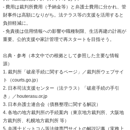
- 費用は裁判所費用（予納金等）と弁護士費用に分かれ、管
財事件は高額になりがち。法テラス等の支援を活用すると
負担軽減に。
- 免責後は信用情報への影響や職種制限、生活再建の計画が
重要。公的支援や家計管理で再スタートを目指そう。
出典・参考（本文中での根拠として参照した主要な情報
源）
1. 裁判所「破産手続に関するページ」／裁判所ウェブサイ
ト（courts.go.jp）
2. 日本司法支援センター（法テラス）「破産手続の手引
き」／houterasu.or.jp
3. 日本弁護士連合会（債務整理に関する解説）
4. 各地の地方裁判所の手続案内（東京地方裁判所、大阪地
方裁判所、札幌地方裁判所 等）
5. 弁護士ドットコム等法律専門サイトの解説記事（実務上