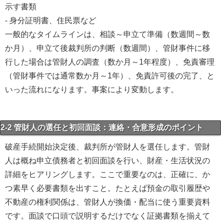
示す書類
- 身分証明書、住民票など
一般的なタイムラインは、相談～申立て準備（数週間～数
か月）、申立て後裁判所の判断（数週間）、管財事件に移
行した場合は管財人の調査（数か月～1年程度）、免責審理
（管財事件では通常数か月～1年）、免責許可後の完了、と
いった流れになります。事案により変動します。
2-2 管財人の選任と初回面談：連絡・合意形成のポイント
破産手続開始決定後、裁判所が管財人を選任します。管財
人は概ね申立債務者と初回面談を行い、財産・生活状況の
詳細をヒアリングします。ここで重要なのは、正確に、か
つ素早く必要書類を出すこと。たとえば預金の取引履歴や
不動産の権利関係は、管財人が換価・配当に使う重要資料
です。面談で口頭で説明するだけでなく証拠書類を揃えて