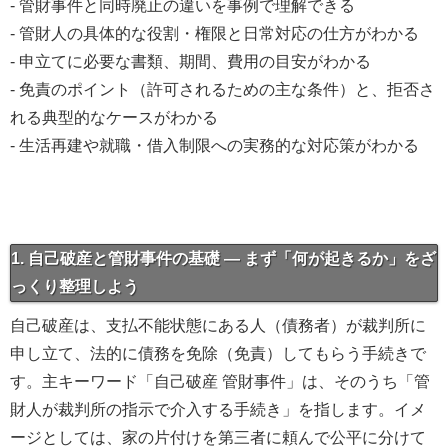
- 管財事件と同時廃止の違いを事例で理解できる
- 管財人の具体的な役割・権限と日常対応の仕方がわかる
- 申立てに必要な書類、期間、費用の目安がわかる
- 免責のポイント（許可されるための主な条件）と、拒否さ
れる典型的なケースがわかる
- 生活再建や就職・借入制限への実務的な対応策がわかる
1. 自己破産と管財事件の基礎 — まず「何が起きるか」をざ
っくり整理しよう
自己破産は、支払不能状態にある人（債務者）が裁判所に
申し立て、法的に債務を免除（免責）してもらう手続きで
す。主キーワード「自己破産 管財事件」は、そのうち「管
財人が裁判所の指示で介入する手続き」を指します。イメ
ージとしては、家の片付けを第三者に頼んで公平に分けて