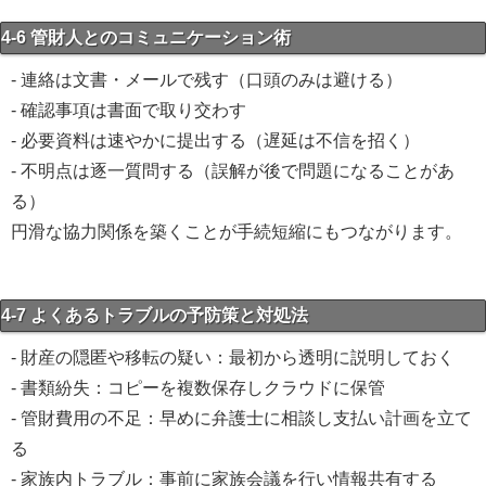
4-6 管財人とのコミュニケーション術
- 連絡は文書・メールで残す（口頭のみは避ける）
- 確認事項は書面で取り交わす
- 必要資料は速やかに提出する（遅延は不信を招く）
- 不明点は逐一質問する（誤解が後で問題になることがあ
る）
円滑な協力関係を築くことが手続短縮にもつながります。
4-7 よくあるトラブルの予防策と対処法
- 財産の隠匿や移転の疑い：最初から透明に説明しておく
- 書類紛失：コピーを複数保存しクラウドに保管
- 管財費用の不足：早めに弁護士に相談し支払い計画を立て
る
- 家族内トラブル：事前に家族会議を行い情報共有する