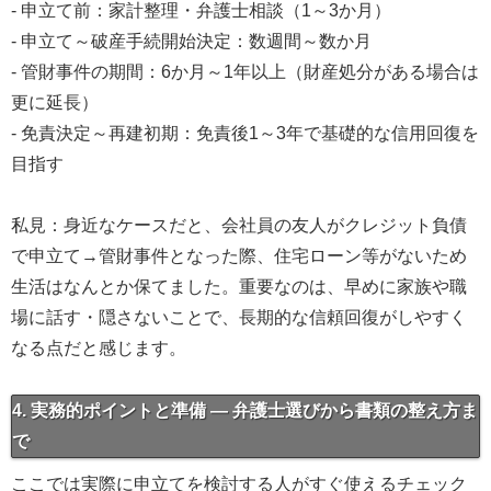
- 申立て前：家計整理・弁護士相談（1～3か月）
- 申立て～破産手続開始決定：数週間～数か月
- 管財事件の期間：6か月～1年以上（財産処分がある場合は
更に延長）
- 免責決定～再建初期：免責後1～3年で基礎的な信用回復を
目指す
私見：身近なケースだと、会社員の友人がクレジット負債
で申立て→管財事件となった際、住宅ローン等がないため
生活はなんとか保てました。重要なのは、早めに家族や職
場に話す・隠さないことで、長期的な信頼回復がしやすく
なる点だと感じます。
4. 実務的ポイントと準備 — 弁護士選びから書類の整え方ま
で
ここでは実際に申立てを検討する人がすぐ使えるチェック