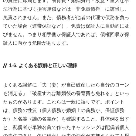
の責任に帰属します。養育費・婚姻費用・故意・重大な不
法行為に基づく損害賠償などは「非免責債権」に該当し、
免責されません。また、債務者が他者の代理で債務を負っ
ていた場合（連帯保証など）、免責は保証人に自動的に及
びません。つまり相手側が保証人であれば、債権回収が保
証人に向かう危険があります。
1-6. よくある誤解と正しい理解
よくある誤解に「夫（妻）が自己破産したら自分のローン
も消える」「破産すれば離婚後の養育費も免れる」といっ
たものがあります。これらは一般に誤りです。ポイント
は、債務の性質（個人債務か婚姻上の義務か、保証債務
か）と名義（誰の名義か）を確認すること。具体例を出す
と、配偶者が単独名義で作ったキャッシングは配偶者個人
の責任であり、仮に破産した夫の資産が差押えられても配