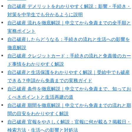
自己破産 デメリットをわかりやすく解説：影響・手続き・
対策を中学生でも分かるように説明
自己破産 流れを徹底解説｜申立てから免責までの全手順と
実務ポイント
自己破産したらどうなる：手続きの流れと生活への影響を
徹底解説
自己破産 クレジットカード：手続きの流れと免責後のカー
ド事情をわかりやすく解説
自己破産と生活保護をわかりやすく解説｜受給中でも破産
できる？申請から免責までの実務ガイド
自己破産 条件を徹底解説｜申立てから免責まで、知ってお
くべきポイントと生活再建の道
自己破産 期間を徹底解説｜申立てから免責までの流れと期
間の目安をわかりやすく解説
自己破産 官報をやさしく解説：官報に何が載る？掲載日・
検索方法・生活への影響と対処法